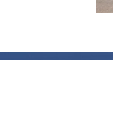
Über uns
Produkte
Nac
Materialtransportwerkzeuge
Bran
Multimedia-Podium
Neue
Unt