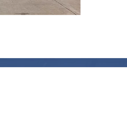
N SIE UNS
Folgen Sie uns
e des Unternehmens:
Dongchang Avenue,
rial Park, Zhangqiu,
rovinz Shandong