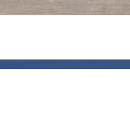
KONTAKTIERE
hrichten
andere
Partner
Die Adress
chennachrichten
kontaktieren Sie uns
Westlich der 
Chengdu Indust
ernehmensnachrichten
Stadt Jinan, P