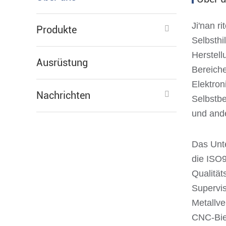
Ji'nan r
Produkte
Selbsthi
Herstell
Ausrüstung
Bereiche
Elektron
Nachrichten
Selbstbe
und ande
Das Unte
die ISO9
Qualität
Supervis
Metallv
CNC-Bie