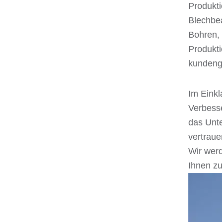
Produkti
Blechbea
Bohren, 
Produkt
kundenge
Im Einkl
Verbesse
das Unte
vertraue
Wir werd
Ihnen z