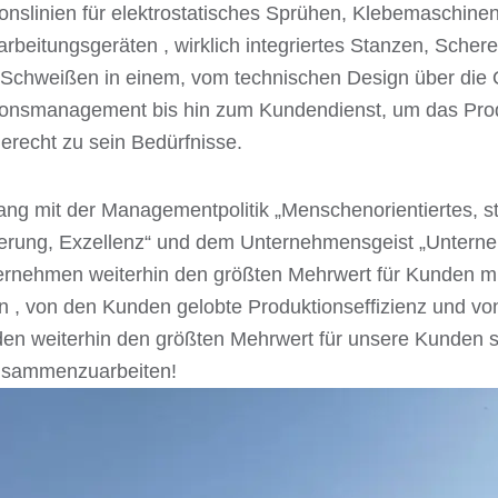
onslinien für elektrostatisches Sprühen, Klebemaschine
rbeitungsgeräten , wirklich integriertes Stanzen, Scher
Schweißen in einem, vom technischen Design über die Qu
ionsmanagement bis hin zum Kundendienst, um das Prod
recht zu sein Bedürfnisse.
ang mit der Managementpolitik „Menschenorientiertes, 
rung, Exzellenz“ und dem Unternehmensgeist „Unternehm
rnehmen weiterhin den größten Mehrwert für Kunden mit
n , von den Kunden gelobte Produktionseffizienz und vo
en weiterhin den größten Mehrwert für unsere Kunden sc
usammenzuarbeiten!