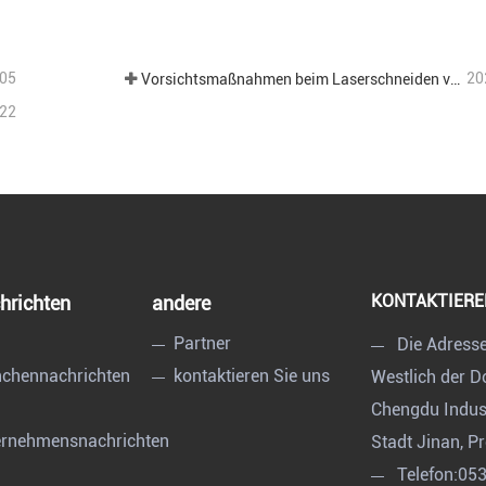
t Kontakt aufnehmen
Jetzt Kontakt aufnehm
05
20
Vorsichtsmaßnahmen beim Laserschneiden verschiedener Bleche in der Blechbearbeitung.
22
KONTAKTIERE
hrichten
andere
Partner
Die Adress
chennachrichten
kontaktieren Sie uns
Westlich der 
Chengdu Indust
ernehmensnachrichten
Stadt Jinan, P
Telefon:
05