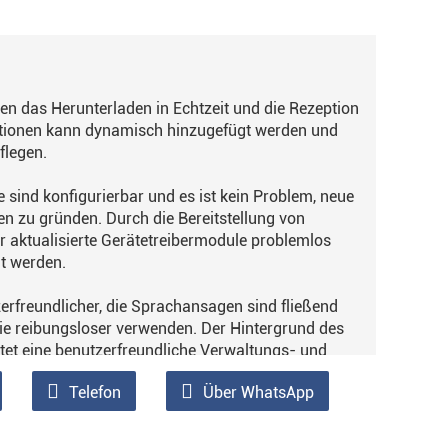
zen das Herunterladen in Echtzeit und die Rezeption
mationen kann dynamisch hinzugefügt werden und
flegen.
sind konfigurierbar und es ist kein Problem, neue
 zu gründen. Durch die Bereitstellung von
 aktualisierte Gerätetreibermodule problemlos
t werden.
zerfreundlicher, die Sprachansagen sind fließend
sie reibungsloser verwenden. Der Hintergrund des
et eine benutzerfreundliche Verwaltungs- und
onal und Administratoren können problemlos
Telefon
Über WhatsApp
skerns werden gleichzeitige Transaktionen mit