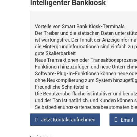
Intelligenter Bankkiosk
Vorteile von Smart Bank Kiosk-Terminals:
Der Treiber und die statischen Daten unterstüt
ist wartungsfrei. Der Inhalt der Anzeigeinfor
die Hintergrundinformationen sind einfach zu p
gute Skalierbarkeit
Neue Transaktionen oder Transaktionsprozesse 
Funktionen hinzuzufügen und neue Unternehmen
Software-Plug-In-Funktionen können neue oder
ohne Neukompilierung zum System hinzugefüg
Freundliche Schnittstelle
Die Benutzeroberfläche ist intuitiver und benut
und der Ton ist natürlich, und Kunden können 
Selbstbedienungskartenausgabeautomaten biet
Wartungsoberfläche, und Systemwartungspers
Jetzt Kontakt aufnehmen
Email
tägliche Wartungsarbeiten durchführen.
hohe Betriebseffizienz
Mithilfe des schnellen und effizienten Planung