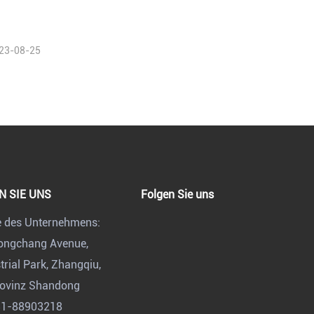
en
23-08-25
N SIE UNS
Folgen Sie uns
e des Unternehmens:
Dongchang Avenue,
rial Park, Zhangqiu,
rovinz Shandong
31-88903218