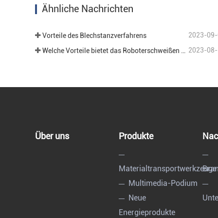
Jetzt Kontakt aufnehmen
Jetz
Ähnliche Nachrichten
2023-09-
Vorteile des Blechstanzverfahrens
2023-08-
Welche Vorteile bietet das Roboterschweißen im Bereich der Blechbearbeitung?
Über uns
Produkte
Nac
Materialtransportwerkzeuge
Bran
Multimedia-Podium
Neue
Unt
Energieprodukte