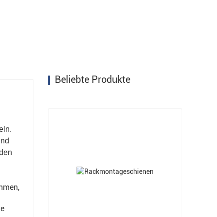
lanungsfunktionen für Transaktionen bereitgestellt.
Beliebte Produkte
eln.
und
 den
ehmen,
ie