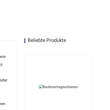
Beliebte Produkte
 wie
ür
 oder
chen