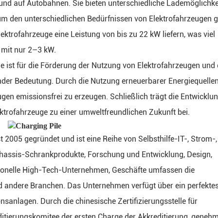
 und auf Autobahnen. Sie bieten unterschiedliche Lademöglichke
m den unterschiedlichen Bedürfnissen von Elektrofahrzeugen g
ktrofahrzeuge eine Leistung von bis zu 22 kW liefern, was viel
e mit nur 2–3 kW.
e ist für die Förderung der Nutzung von Elektrofahrzeugen und 
er Bedeutung. Durch die Nutzung erneuerbarer Energiequellen 
en emissionsfrei zu erzeugen. Schließlich trägt die Entwicklu
ektrofahrzeuge zu einer umweltfreundlichen Zukunft bei.
 2005 gegründet und ist eine Reihe von Selbsthilfe-IT-, Strom-,
Chassis-Schrankprodukte, Forschung und Entwicklung, Design,
sionelle High-Tech-Unternehmen, Geschäfte umfassen die
und andere Branchen. Das Unternehmen verfügt über ein perfekte
sanlagen. Durch die chinesische Zertifizierungsstelle für
itierungskomitee der ersten Charge der Akkreditierung, genehm