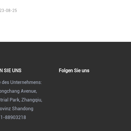
23-08-25
N SIE UNS
Folgen Sie uns
e des Unternehmens:
Dongchang Avenue,
rial Park, Zhangqiu,
rovinz Shandong
31-88903218