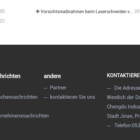
05
20
Vorsichtsmaßnahmen beim Laserschneiden verschiedener Bleche in der Blechbearbeitung.
22
KONTAKTIERE
hrichten
andere
Partner
Die Adress
chennachrichten
kontaktieren Sie uns
Westlich der 
Chengdu Indust
ernehmensnachrichten
Stadt Jinan, P
Telefon:
05