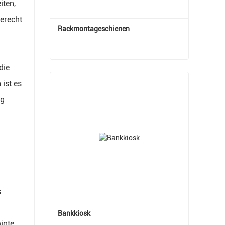
iten,
erecht
Rackmontageschienen
die
Rackmontageschienen
ist es
Jetzt Kontakt aufnehmen
ng
s
Bankkiosk
igte