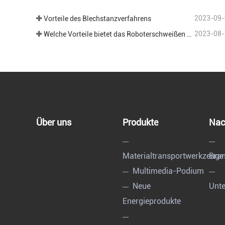
2023-09-
Vorteile des Blechstanzverfahrens
2023-08-
Welche Vorteile bietet das Roboterschweißen im Bereich der Blechbearbeitung?
Über uns
Produkte
Nac
Materialtransportwerkzeuge
Bran
Multimedia-Podium
Neue
Unt
Energieprodukte