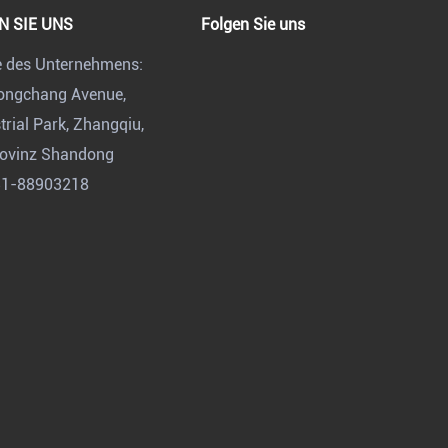
N SIE UNS
Folgen Sie uns
e des Unternehmens:
Dongchang Avenue,
rial Park, Zhangqiu,
rovinz Shandong
31-88903218