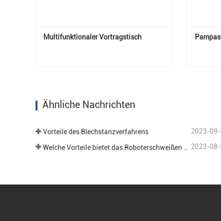
Multifunktionaler Vortragstisch
Pampas 
Multifunktionaler Vortragstisch
Pampas
Jetzt Kontakt aufnehmen
Jetz
Ähnliche Nachrichten
2023-09-
Vorteile des Blechstanzverfahrens
2023-08-
Welche Vorteile bietet das Roboterschweißen im Bereich der Blechbearbeitung?