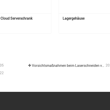
Cloud Serverschrank
Lagergehäuse
 Cloud Serverschrank
Lagergehäuse
t Kontakt aufnehmen
Jetzt Kontakt aufnehm
05
20
Vorsichtsmaßnahmen beim Laserschneiden verschiedener Bleche in der Blechbearbeitung.
22