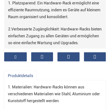
1. Platzsparend: Ein Hardware-Rack ermöglicht eine
effiziente Raumnutzung, indem es Geräte auf kleinem
Raum organisiert und konsolidiert.
2.Verbesserte Zugänglichkeit: Hardware-Racks bieten
einfachen Zugang zu allen Geräten und ermöglichen
so eine einfache Wartung und Upgrades.
3.Verbesserter Luftstrom: Ein ordnungsgemäß
installiertes Hardware-Rack kann den Luftstrom
verbessern, was die Langlebigkeit der Geräte
Produktdetails
verbessern und das Risiko einer Überhitzung
verringern kann.
1. Materialien: Hardware-Racks können aus
verschiedenen Materialien wie Stahl, Aluminium oder
Kunststoff hergestellt werden.