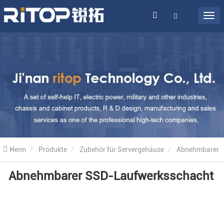
Heim
Produkte
Zubehör für Servergehäuse
Abnehmbarer
Abnehmbarer SSD-Laufwerksschacht
Festplattenschacht
Abnehmbarer SSD-Laufwerksschacht