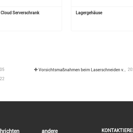
Cloud Serverschrank
Lagergehäuse
 Cloud Serverschrank
Lagergehäuse
t Kontakt aufnehmen
Jetzt Kontakt aufnehm
05
20
Vorsichtsmaßnahmen beim Laserschneiden verschiedener Bleche in der Blechbearbeitung.
22
KONTAKTIERE
hrichten
andere