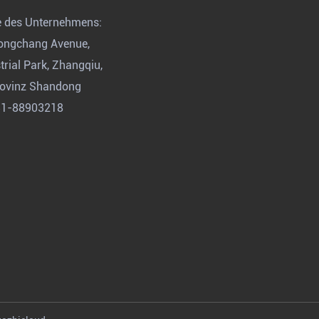
e des Unternehmens:
Dongchang Avenue,
rial Park, Zhangqiu,
rovinz Shandong
31-88903218