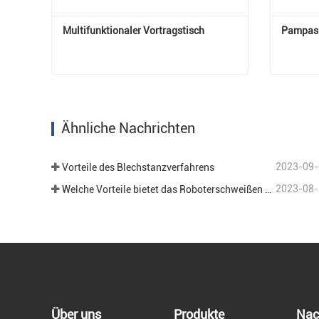
Multifunktionaler Vortragstisch
Pampas 
Multifunktionaler Vortragstisch
Pampas
Jetzt Kontakt aufnehmen
Jetz
Ähnliche Nachrichten
2023-09-
Vorteile des Blechstanzverfahrens
2023-08-
Welche Vorteile bietet das Roboterschweißen im Bereich der Blechbearbeitung?
Über uns
Produkte
Nac