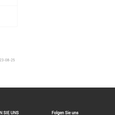
en
23-08-25
N SIE UNS
Folgen Sie uns