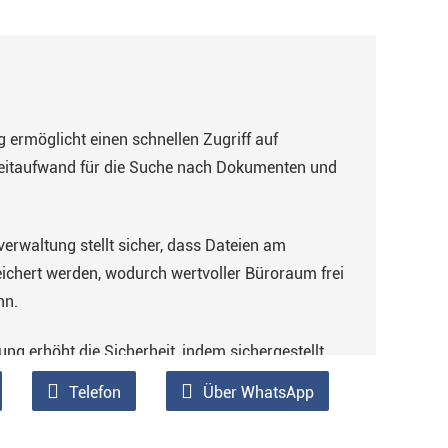
g ermöglicht einen schnellen Zugriff auf
Zeitaufwand für die Suche nach Dokumenten und
rwaltung stellt sicher, dass Dateien am
eichert werden, wodurch wertvoller Büroraum frei
nn.
g erhöht die Sicherheit, indem sichergestellt
mäß verschlossen, vor Diebstahl geschützt und
Telefon
Über WhatsApp