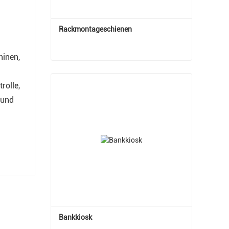
Rackmontageschienen
hinen,
Rackmontageschienen
rolle,
Jetzt Kontakt aufnehmen
 und
Bankkiosk