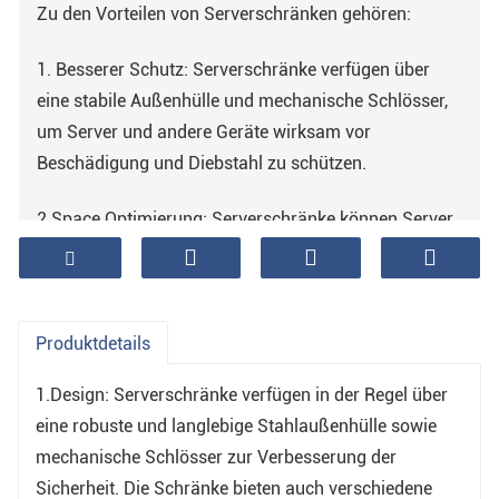
Zu den Vorteilen von Serverschränken gehören:
1. Besserer Schutz: Serverschränke verfügen über
eine stabile Außenhülle und mechanische Schlösser,
um Server und andere Geräte wirksam vor
Beschädigung und Diebstahl zu schützen.
2.Space Optimierung: Serverschränke können Server
und andere Geräte kompakt organisieren und lagern
und so den begrenzten Platz in einem Serverraum
besser nutzen.
Produktdetails
3.Verbesserte Effizienz: Serverschränke verfügen über
1.Design: Serverschränke verfügen in der Regel über
gute Kühlsysteme, die dazu beitragen, dass Server
eine robuste und langlebige Stahlaußenhülle sowie
und andere Geräte die Wärme besser ableiten und
mechanische Schlösser zur Verbesserung der
effizienter arbeiten.
Sicherheit. Die Schränke bieten auch verschiedene