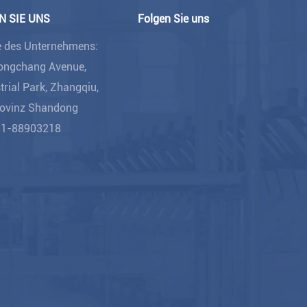
N SIE UNS
Folgen Sie uns
e des Unternehmens:
Dongchang Avenue,
rial Park, Zhangqiu,
rovinz Shandong
31-88903218