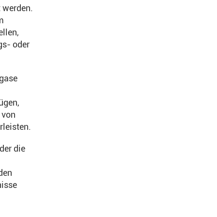
t werden.
m
llen,
gs- oder
bgase
fügen,
 von
leisten.
der die
nden
nisse