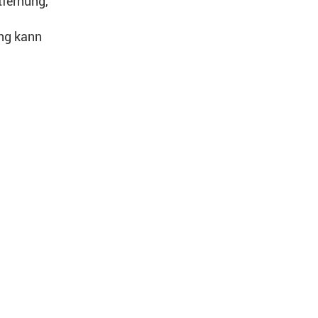
tfernung,
ung kann