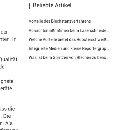
Beliebte Artikel
Vorteile des Blechstanzverfahrens
Vorsichtsmaßnahmen beim Laserschneiden verschiedener Bleche in der Blechbearbeitung.
 der
hten. In
Welche Vorteile bietet das Roboterschweißen im Bereich der Blechbearbeitung?
.
Integrierte Medien und kleine Reportergruppen des Bezirks Zhangqiu besuchten Jinan Ruituo Technology Co.
Was ist beim Spritzen von Blechen zu beachten?
Qualität
der
r
ignete
eräte
uss die
. Die
n. Als