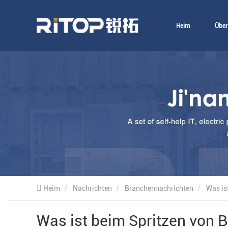
Heim
Über
Heim
Nachrichten
Branchennachrichten
Was is
Was ist beim Spritzen von 