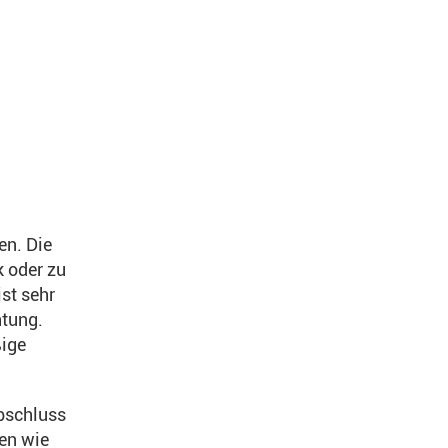
en. Die
k oder zu
st sehr
htung.
ßige
bschluss
men wie