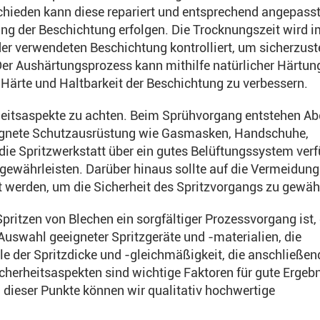
hieden kann diese repariert und entsprechend angepass
ung der Beschichtung erfolgen. Die Trocknungszeit wird i
 verwendeten Beschichtung kontrolliert, um sicherzuste
 Der Aushärtungsprozess kann mithilfe natürlicher Härtun
Härte und Haltbarkeit der Beschichtung zu verbessern.
erheitsaspekte zu achten. Beim Sprühvorgang entstehen A
eignete Schutzausrüstung wie Gasmasken, Handschuhe,
 die Spritzwerkstatt über ein gutes Belüftungssystem ver
 gewährleisten. Darüber hinaus sollte auf die Vermeidung
t werden, um die Sicherheit des Spritzvorgangs zu gewähr
itzen von Blechen ein sorgfältiger Prozessvorgang ist, 
Auswahl geeigneter Spritzgeräte und -materialien, die
le der Spritzdicke und -gleichmäßigkeit, die anschließe
cherheitsaspekten sind wichtige Faktoren für gute Ergeb
 dieser Punkte können wir qualitativ hochwertige