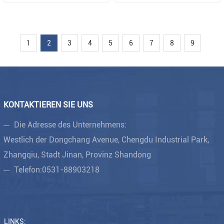
1
2
3
4
5
6
7
8
9
KONTAKTIEREN SIE UNS
Die Adresse des Unternehmens:
Westlich der Dongchang Avenue, Chengdu Industrial Park,
Zhangqiu, Stadt Jinan, Provinz Shandong
Telefon:
0531-88903218
LINKS: